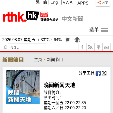
A
繁
简
Eng
A
A
APPS
选单
2026.08.07 星期五
33°C
64%
S
e
a
主页
新闻节目
r
c
h
分享工具
晚间新闻天地
节目简介:
播出时间： 

星期一至五 22:00-22:35

星期六／日 22:00-22:20