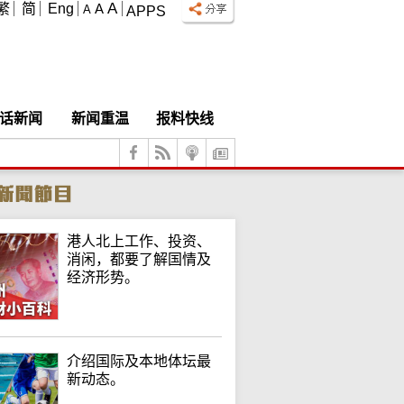
A
繁
简
Eng
A
A
APPS
话新闻
新闻重温
报料快线
港人北上工作、投资、
消闲，都要了解国情及
经济形势。
介绍国际及本地体坛最
新动态。