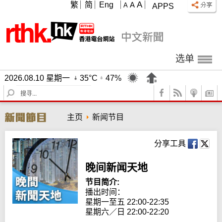
A
繁
简
Eng
A
A
APPS
选单
2026.08.10 星期一
35°C
47%
S
e
a
主页
新闻节目
r
c
h
分享工具
晚间新闻天地
节目简介:
播出时间： 

星期一至五 22:00-22:35

星期六／日 22:00-22:20