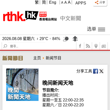
A
繁
简
Eng
A
A
APPS
选单
2026.08.08 星期六
29°C
84%
S
e
a
主页
新闻节目
r
c
h
分享工具
晚间新闻天地
节目简介:
播出时间： 

星期一至五 22:00-22:35

星期六／日 22:00-22:20