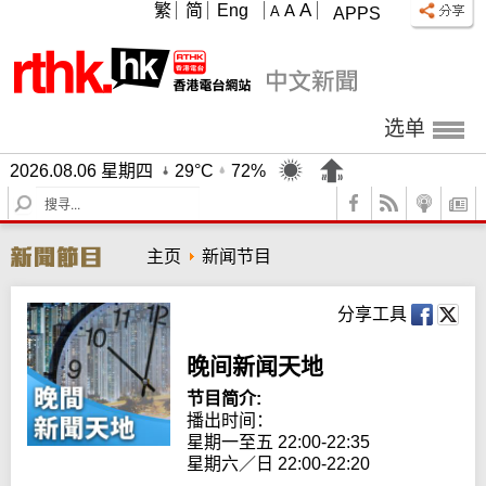
A
繁
简
Eng
A
A
APPS
选单
2026.08.06 星期四
29°C
72%
S
e
a
主页
新闻节目
r
c
h
分享工具
晚间新闻天地
节目简介:
播出时间： 

星期一至五 22:00-22:35

星期六／日 22:00-22:20