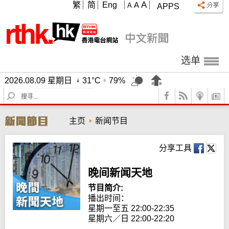
A
繁
简
Eng
A
A
APPS
选单
2026.08.09 星期日
31°C
79%
S
e
a
主页
新闻节目
r
c
h
分享工具
晚间新闻天地
节目简介:
播出时间： 

星期一至五 22:00-22:35

星期六／日 22:00-22:20