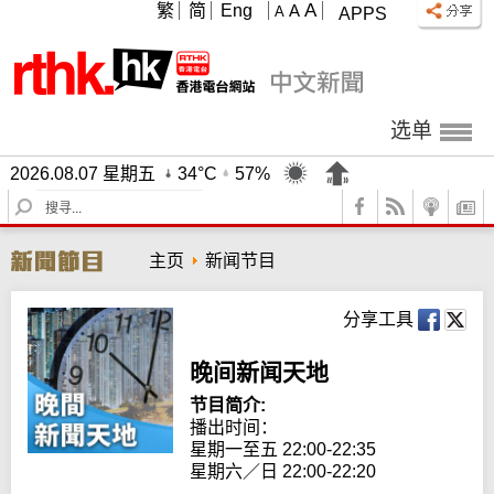
A
繁
简
Eng
A
A
APPS
选单
2026.08.07 星期五
34°C
57%
S
e
a
主页
新闻节目
r
c
h
分享工具
晚间新闻天地
节目简介:
播出时间： 

星期一至五 22:00-22:35

星期六／日 22:00-22:20