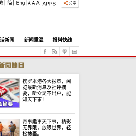
A
繁
简
Eng
A
A
APPS
话新闻
新闻重温
报料快线
搜罗本港各大报章，阅
览最新消息及社评摘
要，听众足不出户，能
知天下事！
奇事趣事天下事，精彩
无界限，放眼世界，轻
松搜画。