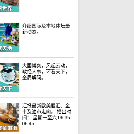
介绍国际及本地体坛最
新动态。
大国博奕，风起云动，
政经人事，环看天下，
全局解码。
汇报最新欧美股汇、金
市及油市走向。 播出时
间： 星期一至六 06:35-
06:45