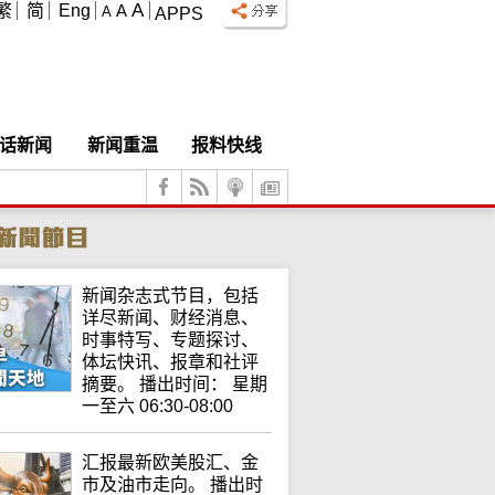
A
繁
简
Eng
A
A
APPS
话新闻
新闻重温
报料快线
新闻杂志式节目，包括
详尽新闻、财经消息、
时事特写、专题探讨、
体坛快讯、报章和社评
摘要。 播出时间： 星期
一至六 06:30-08:00
汇报最新欧美股汇、金
市及油市走向。 播出时