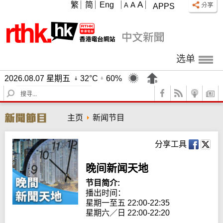
A
繁
简
Eng
A
A
APPS
选单
2026.08.07 星期五
32°C
60%
S
e
a
主页
新闻节目
r
c
h
分享工具
晚间新闻天地
节目简介:
播出时间： 

星期一至五 22:00-22:35

星期六／日 22:00-22:20