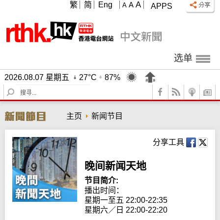
A
繁
简
Eng
A
A
APPS
选单
2026.08.07 星期五
27°C
87%
S
e
a
主页
新闻节目
r
c
h
分享工具
晚间新闻天地
节目简介:
播出时间： 

星期一至五 22:00-22:35

星期六／日 22:00-22:20