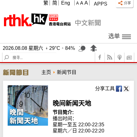
A
繁
简
Eng
A
A
APPS
选单
2026.08.08 星期六
29°C
84%
S
e
a
主页
新闻节目
r
c
h
分享工具
晚间新闻天地
节目简介:
播出时间： 

星期一至五 22:00-22:35

星期六／日 22:00-22:20