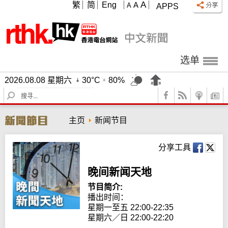
A
繁
简
Eng
A
A
APPS
选单
2026.08.08 星期六
30°C
80%
S
e
a
主页
新闻节目
r
c
h
分享工具
晚间新闻天地
节目简介:
播出时间： 

星期一至五 22:00-22:35

星期六／日 22:00-22:20