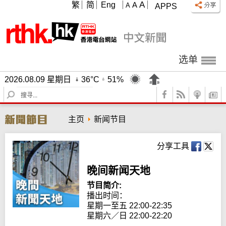
A
繁
简
Eng
A
A
APPS
选单
2026.08.09 星期日
36°C
51%
S
e
a
主页
新闻节目
r
c
h
分享工具
晚间新闻天地
节目简介:
播出时间： 

星期一至五 22:00-22:35

星期六／日 22:00-22:20