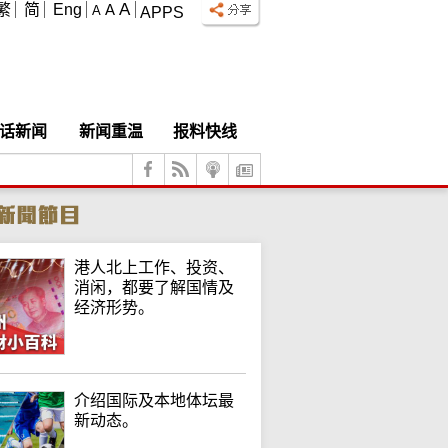
A
繁
简
Eng
A
A
APPS
话新闻
新闻重温
报料快线
港人北上工作、投资、
消闲，都要了解国情及
经济形势。
介绍国际及本地体坛最
新动态。