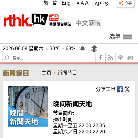
A
繁
简
Eng
A
A
APPS
选单
2026.08.08 星期六
33°C
68%
S
e
a
主页
新闻节目
r
c
h
分享工具
晚间新闻天地
节目简介:
播出时间： 

星期一至五 22:00-22:35

星期六／日 22:00-22:20