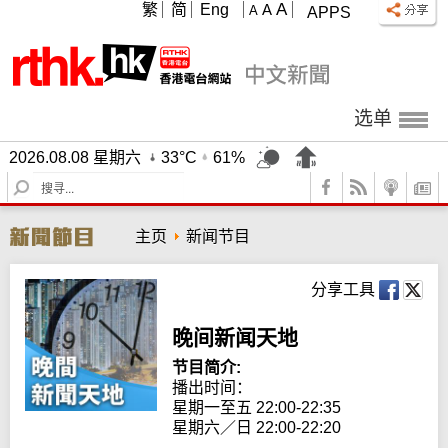
A
繁
简
Eng
A
A
APPS
选单
2026.08.08 星期六
33°C
61%
S
e
a
主页
新闻节目
r
c
h
分享工具
晚间新闻天地
节目简介:
播出时间： 

星期一至五 22:00-22:35

星期六／日 22:00-22:20