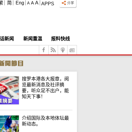
A
繁
简
Eng
A
A
APPS
话新闻
新闻重温
报料快线
搜罗本港各大报章，阅
览最新消息及社评摘
要，听众足不出户，能
知天下事！
介绍国际及本地体坛最
新动态。