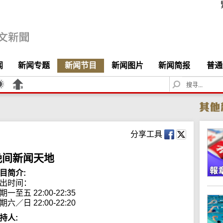
闻
新闻专题
新闻节目
新闻图片
新闻简报
普通
S
e
a
r
c
h
分享工具
晚间新闻天地
目简介:
出时间： 

期一至五 22:00-22:35

期六／日 22:00-22:20
持人: