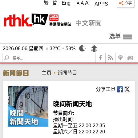
A
繁
简
Eng
A
A
APPS
选单
2026.08.06 星期四
32°C
58%
S
e
a
主页
新闻节目
r
c
h
分享工具
晚间新闻天地
节目简介:
播出时间： 

星期一至五 22:00-22:35

星期六／日 22:00-22:20