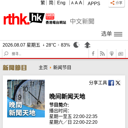
A
繁
简
Eng
A
A
APPS
选单
2026.08.07 星期五
28°C
83%
S
e
a
主页
新闻节目
r
c
h
分享工具
晚间新闻天地
节目简介:
播出时间： 

星期一至五 22:00-22:35

星期六／日 22:00-22:20