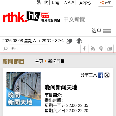
A
繁
简
Eng
A
A
APPS
选单
2026.08.08 星期六
29°C
82%
S
e
a
主页
新闻节目
r
c
h
分享工具
晚间新闻天地
节目简介:
播出时间： 

星期一至五 22:00-22:35

星期六／日 22:00-22:20