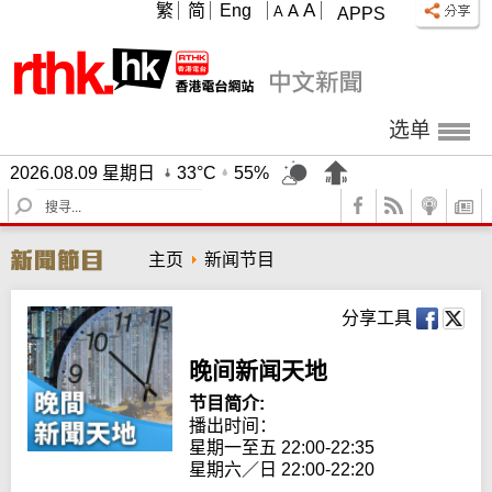
A
繁
简
Eng
A
A
APPS
选单
2026.08.09 星期日
33°C
55%
S
e
a
主页
新闻节目
r
c
h
分享工具
晚间新闻天地
节目简介:
播出时间： 

星期一至五 22:00-22:35

星期六／日 22:00-22:20