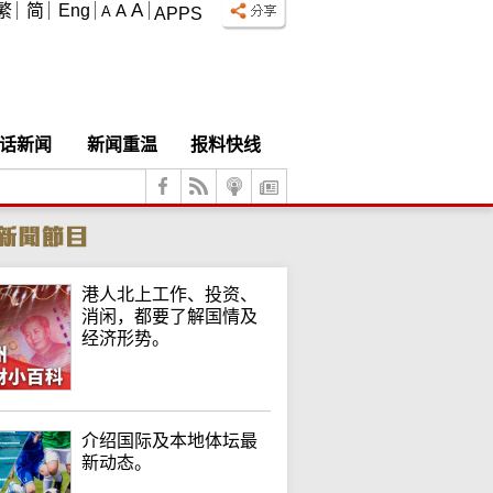
A
繁
简
Eng
A
A
APPS
话新闻
新闻重温
报料快线
港人北上工作、投资、
消闲，都要了解国情及
经济形势。
介绍国际及本地体坛最
新动态。