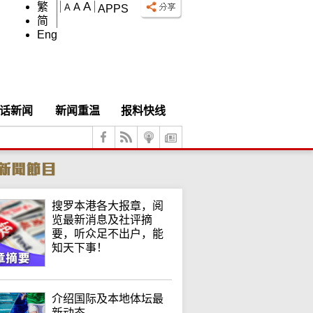
A
繁
A
A
APPS
简
Eng
话新闻
新闻重温
报料快线
搜罗本港各大报章，阅
览最新消息及社评摘
要，听众足不出户，能
知天下事！
介绍国际及本地体坛最
新动态。