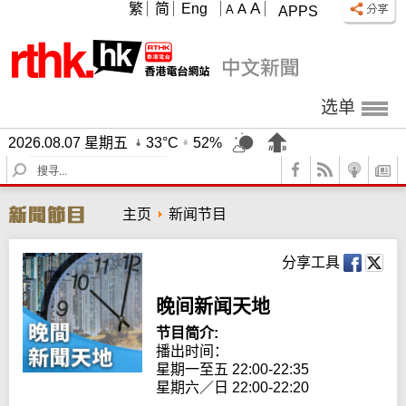
A
繁
简
Eng
A
A
APPS
选单
2026.08.07 星期五
33°C
52%
S
e
a
主页
新闻节目
r
c
h
分享工具
晚间新闻天地
节目简介:
播出时间： 

星期一至五 22:00-22:35

星期六／日 22:00-22:20