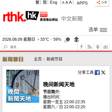
A
繁
简
Eng
A
A
APPS
选单
2026.08.09 星期日
33°C
59%
S
e
a
主页
新闻节目
r
c
h
分享工具
晚间新闻天地
节目简介:
播出时间： 

星期一至五 22:00-22:35

星期六／日 22:00-22:20