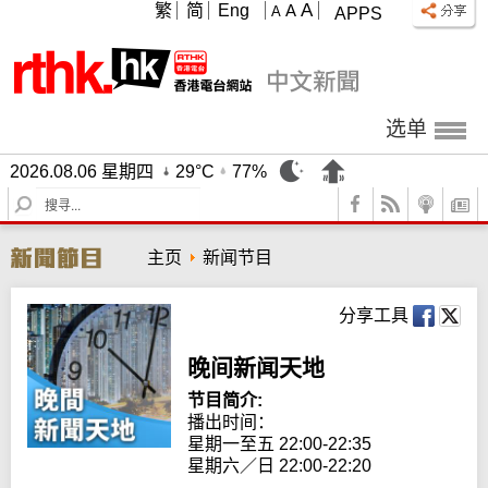
A
繁
简
Eng
A
A
APPS
选单
2026.08.06 星期四
29°C
77%
S
e
a
主页
新闻节目
r
c
h
分享工具
晚间新闻天地
节目简介:
播出时间： 

星期一至五 22:00-22:35

星期六／日 22:00-22:20