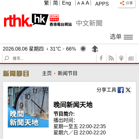
A
繁
简
Eng
A
A
APPS
选单
2026.08.06 星期四
31°C
66%
S
e
a
主页
新闻节目
r
c
h
分享工具
晚间新闻天地
节目简介:
播出时间： 

星期一至五 22:00-22:35

星期六／日 22:00-22:20