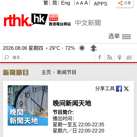
A
繁
简
Eng
A
A
APPS
选单
2026.08.06 星期四
29°C
72%
S
e
a
主页
新闻节目
r
c
h
分享工具
晚间新闻天地
节目简介:
播出时间： 

星期一至五 22:00-22:35

星期六／日 22:00-22:20