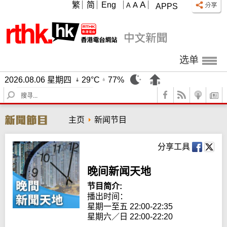
A
繁
简
Eng
A
A
APPS
选单
2026.08.06 星期四
29°C
77%
S
e
a
主页
新闻节目
r
c
h
分享工具
晚间新闻天地
节目简介:
播出时间： 

星期一至五 22:00-22:35

星期六／日 22:00-22:20