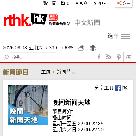
A
繁
简
Eng
A
A
APPS
选单
2026.08.08 星期六
33°C
63%
S
e
a
主页
新闻节目
r
c
h
分享工具
晚间新闻天地
节目简介:
播出时间： 

星期一至五 22:00-22:35

星期六／日 22:00-22:20