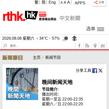
A
繁
简
Eng
A
A
APPS
选单
2026.08.08 星期六
34°C
57%
S
e
a
主页
新闻节目
r
c
h
分享工具
晚间新闻天地
节目简介:
播出时间： 

星期一至五 22:00-22:35

星期六／日 22:00-22:20