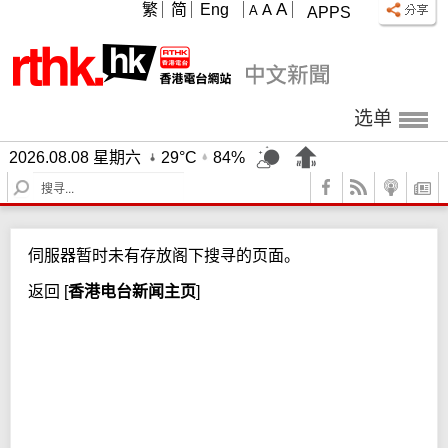
A
繁
简
Eng
A
A
APPS
选单
2026.08.08 星期六
29°C
84%
S
e
a
r
伺服器暂时未有存放阁下搜寻的页面。
c
h
返回
[
香港电台新闻主页
]