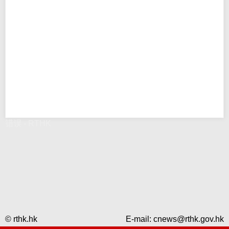
错误 - RTHK
© rthk.hk
E-mail:
cnews@rthk.gov.hk