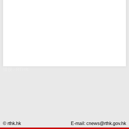
错误 - RTHK
© rthk.hk
E-mail:
cnews@rthk.gov.hk