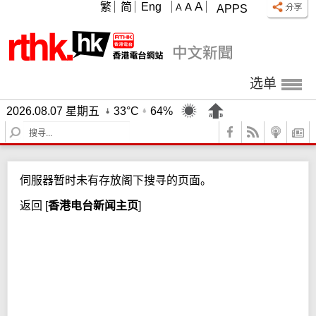
A
繁
简
Eng
A
A
APPS
选单
2026.08.07 星期五
33°C
64%
S
e
a
r
伺服器暂时未有存放阁下搜寻的页面。
c
h
返回
[
香港电台新闻主页
]