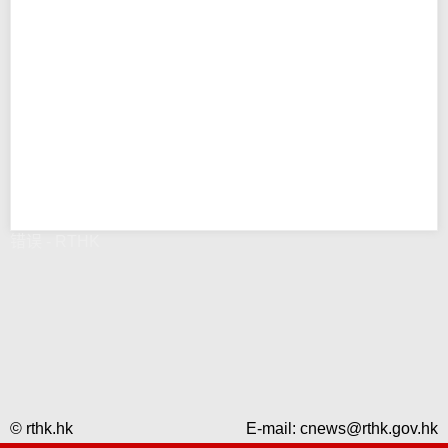
错误 - RTHK
© rthk.hk
E-mail:
cnews@rthk.gov.hk