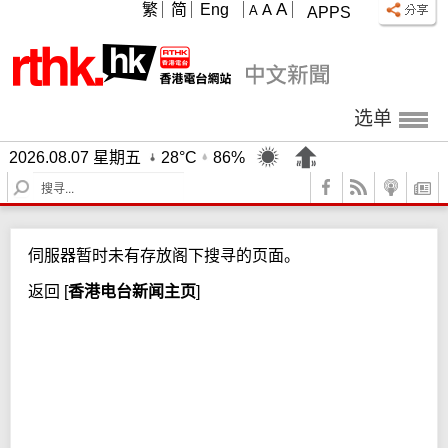
A
繁
简
Eng
A
A
APPS
选单
2026.08.07 星期五
28°C
86%
S
e
a
r
伺服器暂时未有存放阁下搜寻的页面。
c
h
返回
[
香港电台新闻主页
]