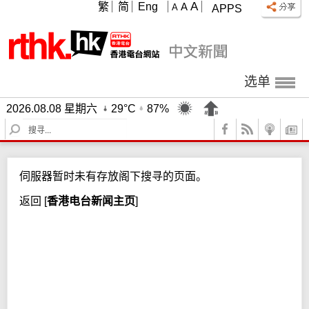
A
繁
简
Eng
A
A
APPS
选单
2026.08.08 星期六
29°C
87%
S
e
a
r
伺服器暂时未有存放阁下搜寻的页面。
c
h
返回
[
香港电台新闻主页
]