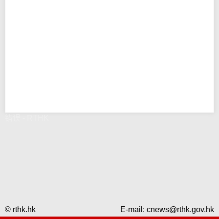
错误 - RTHK
© rthk.hk
E-mail:
cnews@rthk.gov.hk