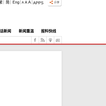
A
繁
简
Eng
A
A
APPS
话新闻
新闻重温
报料快线