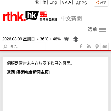
A
繁
简
Eng
A
A
APPS
选单
2026.08.09 星期日
36°C
48%
S
e
a
r
伺服器暂时未有存放阁下搜寻的页面。
c
h
返回
[
香港电台新闻主页
]