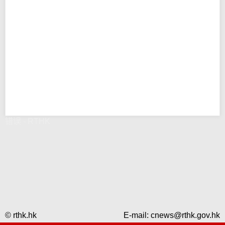
错误 - RTHK
© rthk.hk
E-mail:
cnews@rthk.gov.hk