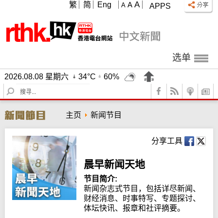
A
繁
简
Eng
A
A
APPS
选单
2026.08.08 星期六
34°C
60%
S
e
a
主页
新闻节目
r
c
h
分享工具
晨早新闻天地
节目简介:
新闻杂志式节目，包括详尽新闻、
财经消息、时事特写、专题探讨、
体坛快讯、报章和社评摘要。
