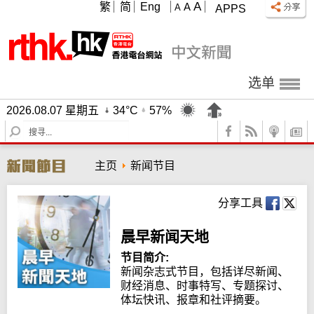
A
繁
简
Eng
A
A
APPS
选单
2026.08.07 星期五
34°C
57%
S
e
a
主页
新闻节目
r
c
h
分享工具
晨早新闻天地
节目简介:
新闻杂志式节目，包括详尽新闻、
财经消息、时事特写、专题探讨、
体坛快讯、报章和社评摘要。
