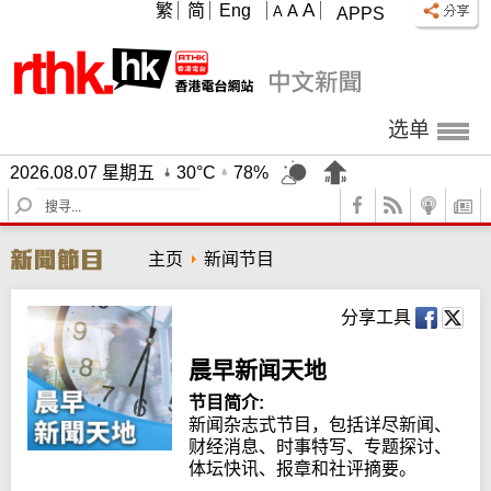
A
繁
简
Eng
A
A
APPS
选单
2026.08.07 星期五
30°C
78%
S
e
a
主页
新闻节目
r
c
h
分享工具
晨早新闻天地
节目简介:
新闻杂志式节目，包括详尽新闻、
财经消息、时事特写、专题探讨、
体坛快讯、报章和社评摘要。
