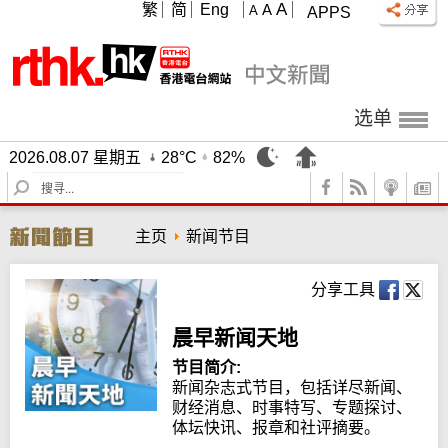
A
繁
简
Eng
A
A
APPS
选单
2026.08.07 星期五
28°C
82%
S
e
a
主页
新闻节目
r
c
h
分享工具
晨早新闻天地
节目简介:
新闻杂志式节目，包括详尽新闻、
财经消息、时事特写、专题探讨、
体坛快讯、报章和社评摘要。
