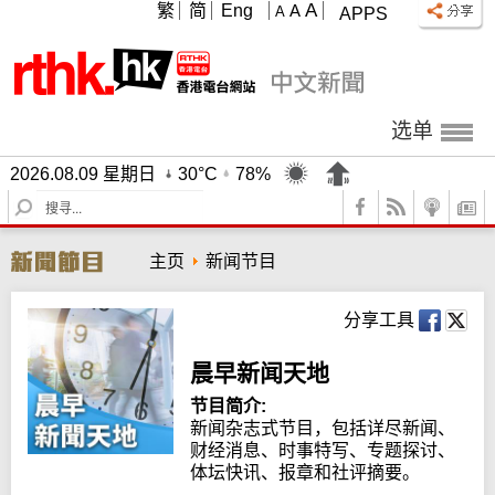
A
繁
简
Eng
A
A
APPS
选单
2026.08.09 星期日
30°C
78%
S
e
a
主页
新闻节目
r
c
h
分享工具
晨早新闻天地
节目简介:
新闻杂志式节目，包括详尽新闻、
财经消息、时事特写、专题探讨、
体坛快讯、报章和社评摘要。
