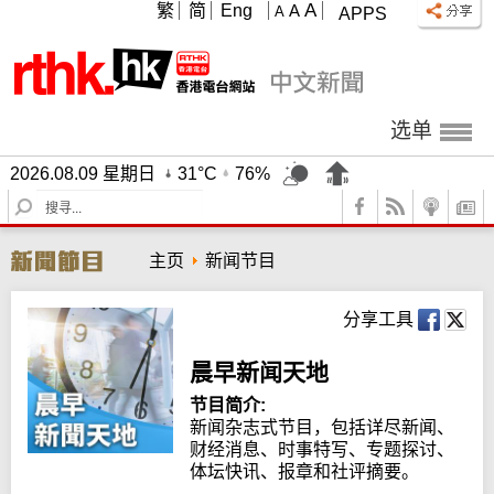
A
繁
简
Eng
A
A
APPS
选单
2026.08.09 星期日
31°C
76%
S
e
a
主页
新闻节目
r
c
h
分享工具
晨早新闻天地
节目简介:
新闻杂志式节目，包括详尽新闻、
财经消息、时事特写、专题探讨、
体坛快讯、报章和社评摘要。
