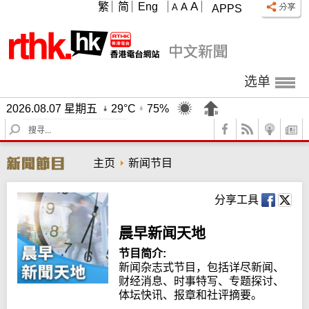
A
繁
简
Eng
A
A
APPS
选单
2026.08.07 星期五
29°C
75%
S
e
a
主页
新闻节目
r
c
h
分享工具
晨早新闻天地
节目简介:
新闻杂志式节目，包括详尽新闻、
财经消息、时事特写、专题探讨、
体坛快讯、报章和社评摘要。
