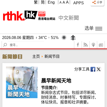
A
繁
简
Eng
A
A
APPS
选单
2026.08.06 星期四
34°C
51%
S
e
a
主页
新闻节目
r
c
h
分享工具
晨早新闻天地
节目简介:
新闻杂志式节目，包括详尽新闻、
财经消息、时事特写、专题探讨、
体坛快讯、报章和社评摘要。
