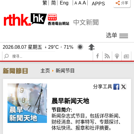
A
繁
简
Eng
A
A
APPS
选单
2026.08.07 星期五
29°C
71%
S
e
a
主页
新闻节目
r
c
h
分享工具
晨早新闻天地
节目简介:
新闻杂志式节目，包括详尽新闻、
财经消息、时事特写、专题探讨、
体坛快讯、报章和社评摘要。
