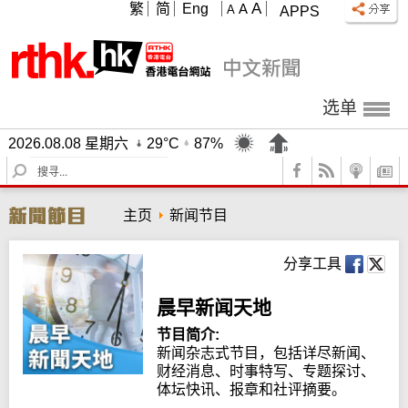
A
繁
简
Eng
A
A
APPS
选单
2026.08.08 星期六
29°C
87%
S
e
a
主页
新闻节目
r
c
h
分享工具
晨早新闻天地
节目简介:
新闻杂志式节目，包括详尽新闻、
财经消息、时事特写、专题探讨、
体坛快讯、报章和社评摘要。
