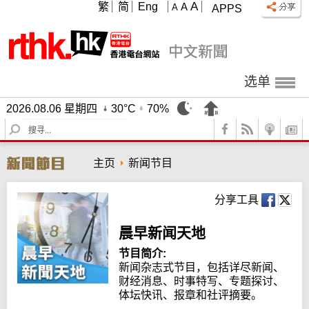
A
繁
简
Eng
A
A
APPS
选单
2026.08.06 星期四
30°C
70%
S
e
a
主页
新闻节目
r
c
h
分享工具
晨早新闻天地
节目简介:
新闻杂志式节目，包括详尽新闻、
财经消息、时事特写、专题探讨、
体坛快讯、报章和社评摘要。
