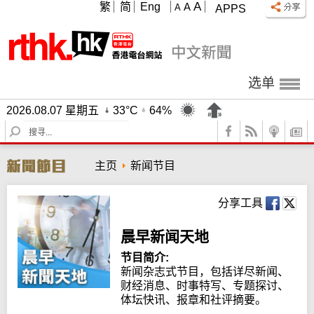
A
繁
简
Eng
A
A
APPS
选单
2026.08.07 星期五
33°C
64%
S
e
a
主页
新闻节目
r
c
h
分享工具
晨早新闻天地
节目简介:
新闻杂志式节目，包括详尽新闻、
财经消息、时事特写、专题探讨、
体坛快讯、报章和社评摘要。
